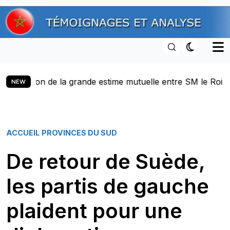
Skip
to
content
grande estime mutuelle entre SM le Roi et le Président Dona
NEW
ACCUEIL
PROVINCES DU SUD
De retour de Suède,
les partis de gauche
plaident pour une