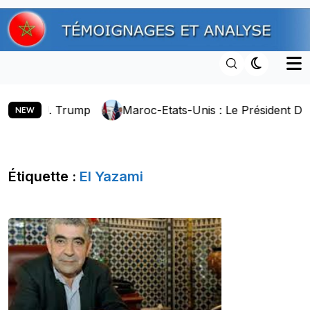
Skip
to
content
onald J. Trump
Maroc-Etats-Unis : Le Président Donald
NEW
Étiquette :
El Yazami