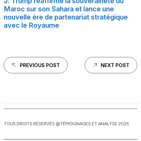
J. Trump réaffirme la souveraineté du
Maroc sur son Sahara et lance une
nouvelle ère de partenariat stratégique
avec le Royaume
Navigation
PREVIOUS POST
NEXT POST
de
l'article
TOUS DROITS RÉSERVÉS @TÉMOIGNAGES ET ANALYSE 2025