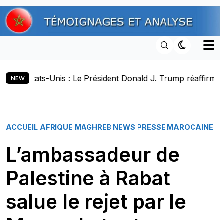
Skip
to
content
e Président Donald J. Trump réaffirme la souveraineté du 
NEW
ACCUEIL
AFRIQUE
MAGHREB NEWS
PRESSE MAROCAINE
L’ambassadeur de
Palestine à Rabat
salue le rejet par le