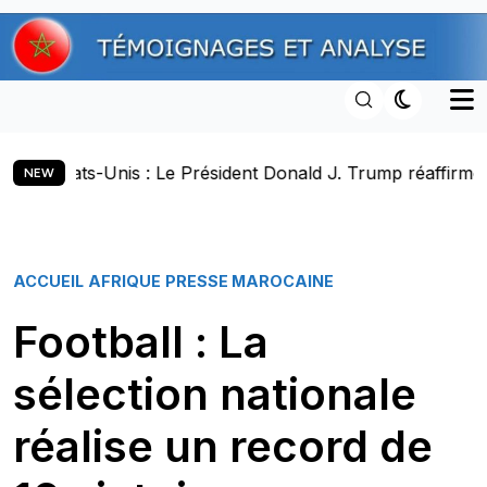
Skip
to
content
e Président Donald J. Trump réaffirme la souveraineté du 
NEW
ACCUEIL
AFRIQUE
PRESSE MAROCAINE
Football : La
sélection nationale
réalise un record de