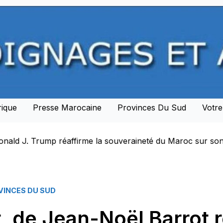
rique
Presse Marocaine
Provinces Du Sud
Votr
u Maroc sur son Sahara et lance une nouvelle ère de parte
VINCES DU SUD
at, de Jean-Noël Barrot 