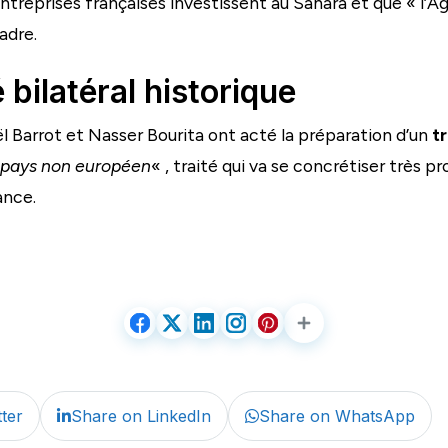
entreprises françaises investissent au Sahara et que « l
adre.
 bilatéral historique
ël Barrot et Nasser Bourita ont acté la préparation d’un
t
 pays non européen
« , traité qui va se concrétiser très p
ance.
ter
Share on LinkedIn
Share on WhatsApp