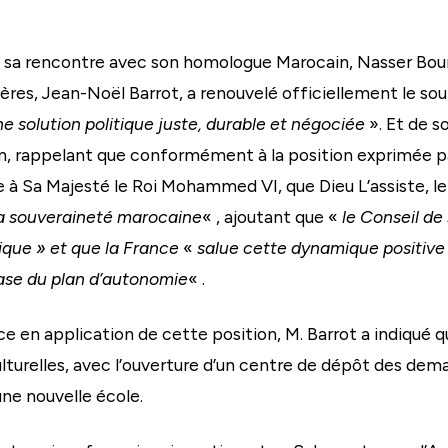
de sa rencontre avec son homologue Marocain, Nasser Bour
gères, Jean-Noël Barrot, a renouvelé officiellement le so
e solution politique juste, durable et négociée
». Et de s
on, rappelant que conformément à la position exprimée pa
à Sa Majesté le Roi Mohammed VI, que Dieu L’assiste, le 
e la souveraineté marocaine
« , ajoutant que «
le Conseil de
gique » et que la France
«
salue cette dynamique positive a
base du plan d’autonomie
« .
e en application de cette position, M. Barrot a indiqué 
lturelles, avec l’ouverture d’un centre de dépôt des dema
une nouvelle école.