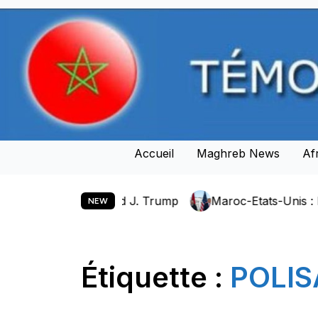
Skip
to
content
Accueil
Maghreb News
Af
résident Donald J. Trump
Maroc-Etats-Unis : Le Présid
NEW
Étiquette :
POLIS