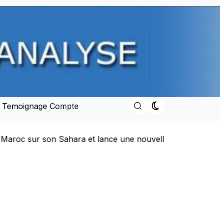
e Temoignage Compte
ur son Sahara et lance une nouvelle ère de partenariat st