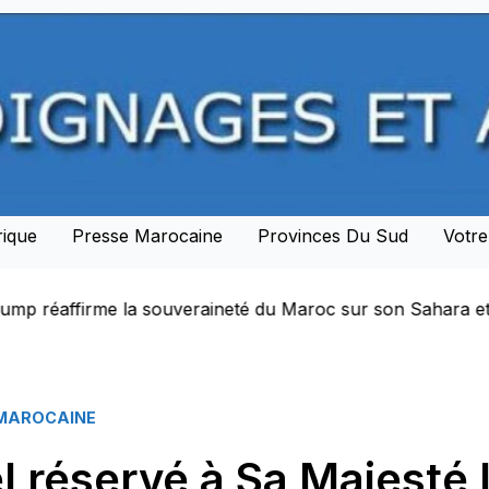
rique
Presse Marocaine
Provinces Du Sud
Votr
t lance une nouvelle ère de partenariat stratégique avec 
 MAROCAINE
el réservé à Sa Majesté 