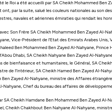
jesté le Roi a été accueilli par SA Cheikh Mohammed Ben Z
 ont, par la suite, salué les couleurs nationales au son 
tres, navales et aériennes émiraties qui rendait les hon
ir avec Son Frère SA Cheikh Mohammed Ben Zayed Al-Nah
ne, Vice-Président de l’Etat des Emirats Arabes Unis, V
 Khaleed Ben Mohammed Ben Zayed Al-Nahyane, Prince Hé
’Abou Dhabi, SA Cheikh Nahyane Ben Zayed Al-Nahyane, 
 de bienfaisance et humanitaires, le Général, SA Cheik
nistre de l’Intérieur, SA Cheikh Hamed Ben Zayed Al-Na
 Ben Zayed Al-Nahyane, ministre des Affaires étrangères
ahyane, Chef du bureau des affaires de développement
ué par SA Cheikh Hamdane Ben Mohammed Ben Zayed Al-
iel, Cheikh Chakhbout Ben Nahyane Al-Nahyane, ministre