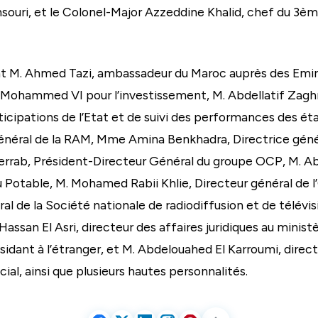
ri, et le Colonel-Major Azzeddine Khalid, chef du 3ème
nt M. Ahmed Tazi, ambassadeur du Maroc auprès des Emi
Mohammed VI pour l’investissement, M. Abdellatif Zaghn
icipations de l’Etat et de suivi des performances des éta
néral de la RAM, Mme Amina Benkhadra, Directrice généra
rrab, Président-Directeur Général du groupe OCP, M. Abd
Eau Potable, M. Mohamed Rabii Khlie, Directeur général de
ral de la Société nationale de radiodiffusion et de télévi
assan El Asri, directeur des affaires juridiques au minist
sidant à l’étranger, et M. Abdelouahed El Karroumi, dire
l, ainsi que plusieurs hautes personnalités.