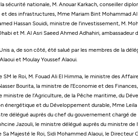
la sécurité nationale, M. Anouar Karkach, conseiller dipl
ie et des infrastructures, Mme Mariam Bint Mohammad Al
amed Hassan Souidi, ministre de l’investissement, M. M
Dhabi et M. Al Asri Saeed Ahmed Adhahiri, ambassadeur d
Unis a, de son côté, été salué par les membres de la dél
laoui et Moulay Youssef Alaoui.
SM le Roi, M. Fouad Ali El Himma, le ministre des Affaire
 Nasser Bourita, la ministre de l’Economie et des Finance
le ministre de l’Agriculture, de la Pêche maritime, du Dé
ion énergétique et du Développement durable, Mme Leila Be
istre délégué auprès du chef du gouvernement chargé de 
Mohcine Jazouli, le ministre délégué auprès du ministre de
e Sa Majesté le Roi, Sidi Mohammed Alaoui, le Directeur G