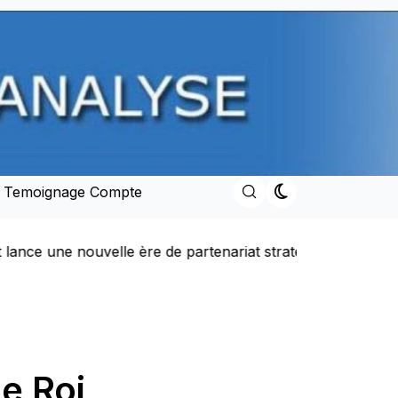
e Temoignage Compte
le Royaume
Discours du Trône adressé par SM Mohamme
le Roi