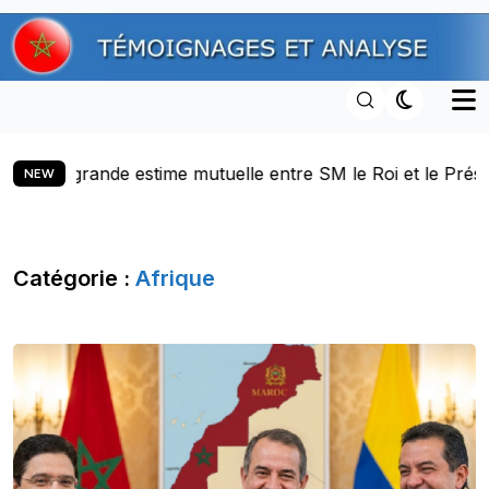
Skip
to
content
re SM le Roi et le Président Donald J. Trump
Maroc-Et
NEW
Catégorie :
Afrique