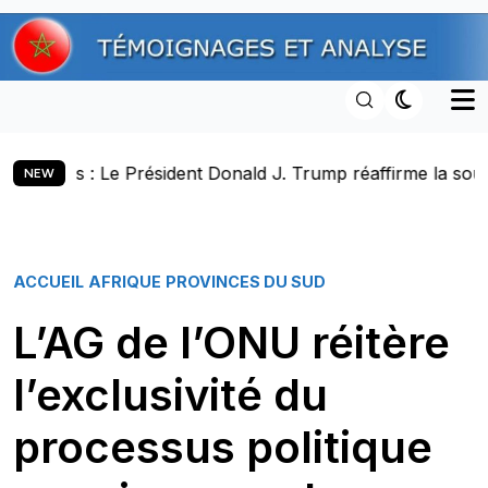
Skip
to
content
nt Donald J. Trump réaffirme la souveraineté du Maroc sur
NEW
ACCUEIL
AFRIQUE
PROVINCES DU SUD
L’AG de l’ONU réitère
l’exclusivité du
processus politique