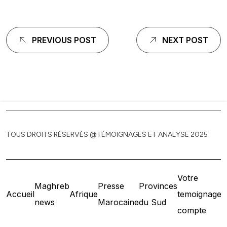
Navigation
PREVIOUS POST
NEXT POST
de
l'article
TOUS DROITS RÉSERVÉS @TÉMOIGNAGES ET ANALYSE 2025
Votre
Maghreb
Presse
Provinces
Accueil
Afrique
temoignage
news
Marocaine
du Sud
compte