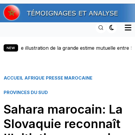
Skip
to
content
ation de la grande estime mutuelle entre SM le Roi et le Pr
NEW
ACCUEIL
AFRIQUE
PRESSE MAROCAINE
PROVINCES DU SUD
Sahara marocain: La
Slovaquie reconnaît