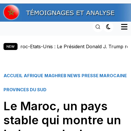
Skip
to
content
s-Unis : Le Président Donald J. Trump réaffirme la souver
NEW
ACCUEIL
AFRIQUE
MAGHREB NEWS
PRESSE MAROCAINE
PROVINCES DU SUD
Le Maroc, un pays
stable qui montre un