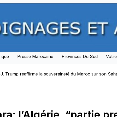
rique
Presse Marocaine
Provinces Du Sud
Votr
ance une nouvelle ère de partenariat stratégique avec le 
a: l’Algérie, “partie p