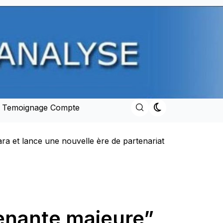
e Temoignage Compte
Royaume
Discours du Trône adressé par SM Mohammed VI
renante majeure”