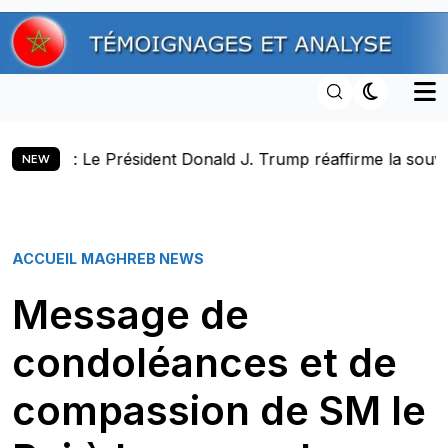
Skip
to
content
Président Donald J. Trump réaffirme la souveraineté du Ma
NEW
ACCUEIL
MAGHREB NEWS
Message de
condoléances et de
compassion de SM le