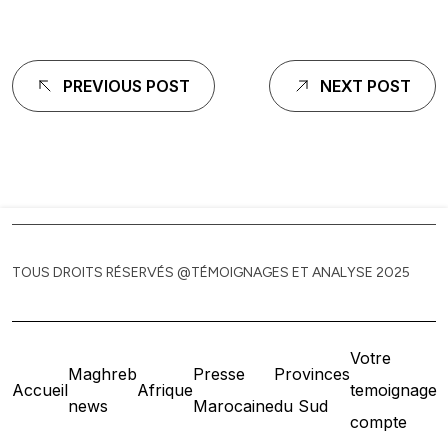
Navigation
PREVIOUS POST
NEXT POST
de
l'article
TOUS DROITS RÉSERVÉS @TÉMOIGNAGES ET ANALYSE 2025
Votre
Maghreb
Presse
Provinces
Accueil
Afrique
temoignage
news
Marocaine
du Sud
compte