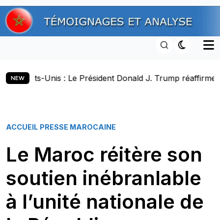
Skip
to
content
 Le Président Donald J. Trump réaffirme la souveraineté d
NEW
ACCUEIL
PRESSE MAROCAINE
Le Maroc réitère son
soutien inébranlable
à l’unité nationale de