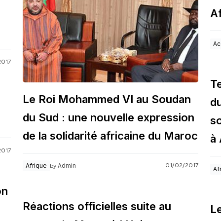
Af
Ac
2017
Te
Le Roi Mohammed VI au Soudan
d
du Sud : une nouvelle expression
so
de la solidarité africaine du Maroc
à
2017
Admin
Afrique
01/02/2017
by
Af
on
Réactions officielles suite au
Le