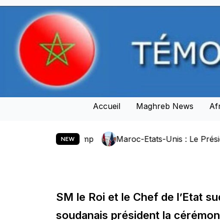
Skip
to
content
Accueil
Maghreb News
Af
ld J. Trump
Maroc-Etats-Unis : Le Président Donald J
NEW
SM le Roi et le Chef de l’Etat su
soudanais président la cérémon