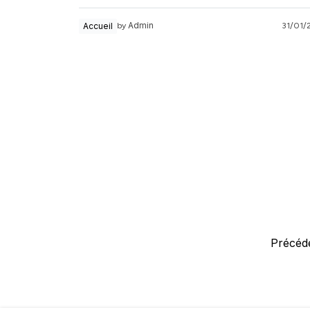
Admin
Accueil
31/01/
by
Pagination
Précéd
des
publications