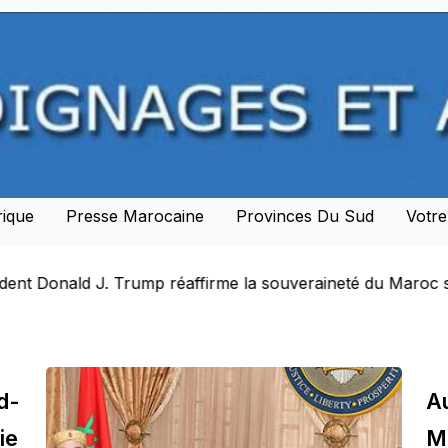
rique
Presse Marocaine
Provinces Du Sud
Votr
. Trump réaffirme la souveraineté du Maroc sur son Sahara
d-
Au
ie
Ma