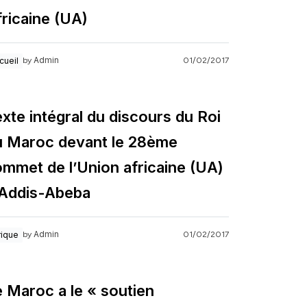
ricaine (UA)
Admin
cueil
01/02/2017
by
xte intégral du discours du Roi
u Maroc devant le 28ème
mmet de l’Union africaine (UA)
 Addis-Abeba
Admin
rique
01/02/2017
by
 Maroc a le « soutien