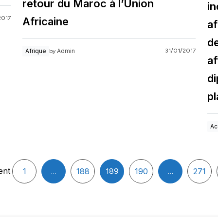
retour du Maroc à l’Union
in
2017
Africaine
af
de
Admin
Afrique
31/01/2017
by
af
d
p
Ac
ent
1
…
188
189
190
…
271