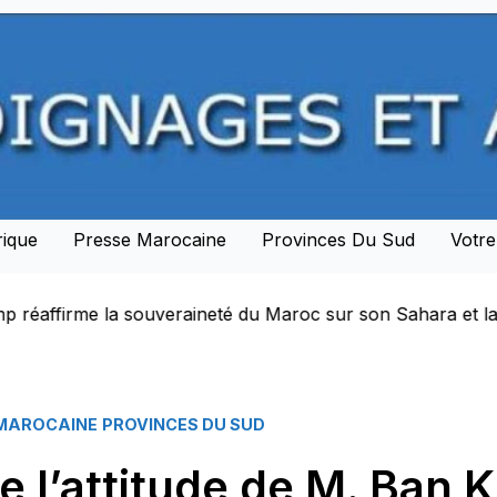
rique
Presse Marocaine
Provinces Du Sud
Votr
lance une nouvelle ère de partenariat stratégique avec le
 MAROCAINE
PROVINCES DU SUD
 l’attitude de M. Ban 