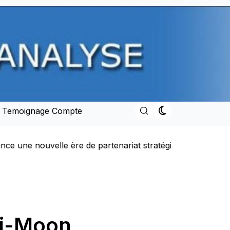
e Temoignage Compte
 Royaume
Discours du Trône adressé par SM Mohammed 
Ki-Moon