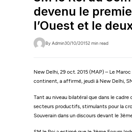
devenu le premier
l’Ouest et le deu
By Admin
30/10/2015
2 min read
New Delhi, 29 oct. 2015 (MAP) – Le Maroc e
continent, a affirmé, jeudi à New Delhi, 
Tant au niveau bilatéral que dans le cadre 
secteurs productifs, stimulants pour la cr
Souverain dans un discours devant le 3è
SM le Roi a estimé que le 3ème Forum Inde