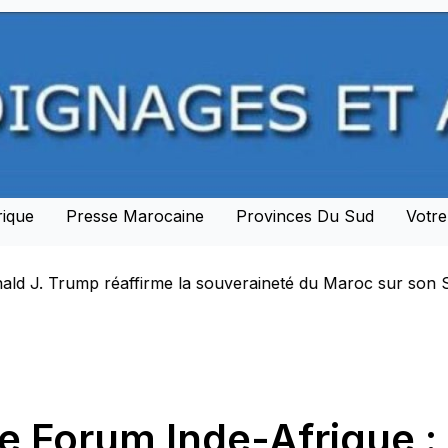
rique
Presse Marocaine
Provinces Du Sud
Votr
veraineté du Maroc sur son Sahara et lance une nouvelle è
e Forum Inde-Afrique : 