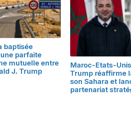
a baptisée
une parfaite
ime mutuelle entre
Maroc-Etats-Unis 
nald J. Trump
Trump réaffirme l
son Sahara et lan
partenariat strat