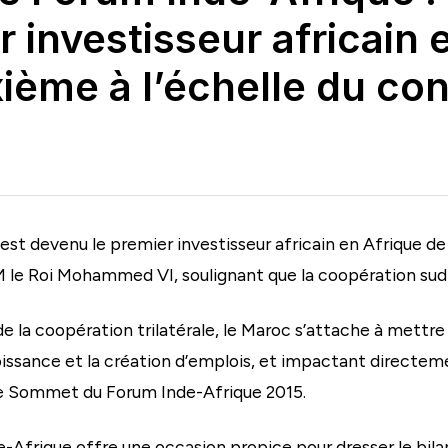
 investisseur africain 
xième à l’échelle du co
st devenu le premier investisseur africain en Afrique de 
SM le Roi Mohammed VI, soulignant que la coopération sud
de la coopération trilatérale, le Maroc s’attache à mettre
oissance et la création d’emplois, et impactant directemen
me Sommet du Forum Inde-Afrique 2015.
-Afrique offre une occasion propice pour dresser le bilan