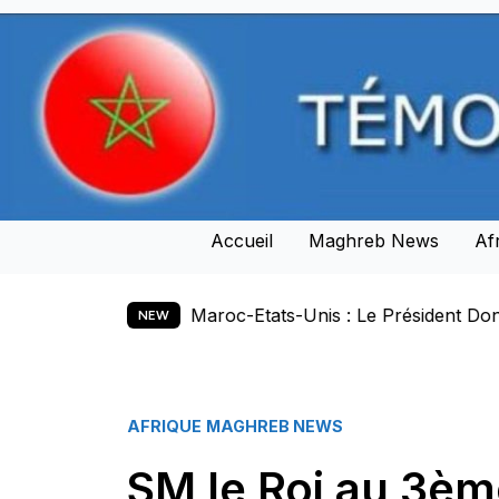
Skip
to
content
Accueil
Maghreb News
Af
tats-Unis : Le Président Donald J. Trump réaffirme la sou
NEW
AFRIQUE
MAGHREB NEWS
SM le Roi au 3èm