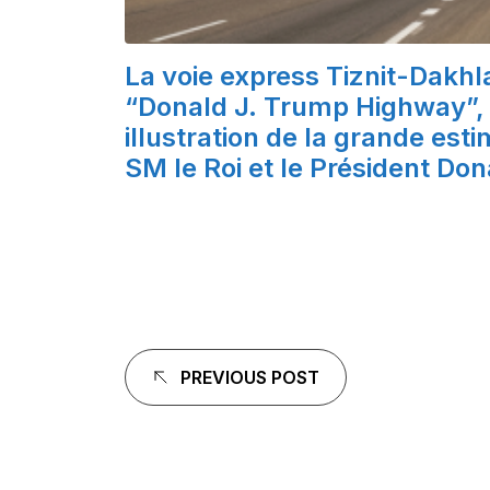
La voie express Tiznit-Dakhl
“Donald J. Trump Highway”, 
illustration de la grande est
SM le Roi et le Président Do
Navigation
PREVIOUS POST
de
l'article