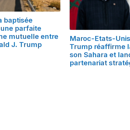
a baptisée
une parfaite
ime mutuelle entre
Maroc-Etats-Unis 
nald J. Trump
Trump réaffirme l
son Sahara et lan
partenariat strat