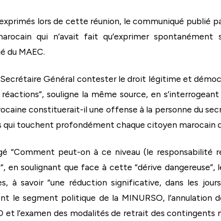
exprimés lors de cette réunion, le communiqué publié par 
 marocain qui n’avait fait qu’exprimer spontanément
qué du MAEC.
 Secrétaire Général contester le droit légitime et démocr
réactions”, souligne la même source, en s’interrogeant “e
caine constituerait-il une offense à la personne du secrét
s qui touchent profondément chaque citoyen marocain du
é “Comment peut-on à ce niveau (le responsabilité réd
 ?“, en soulignant que face à cette “dérive dangereus
 à savoir “une réduction significative, dans les jour
nt le segment politique de la MINURSO, l’annulation de
t l’examen des modalités de retrait des contingents 