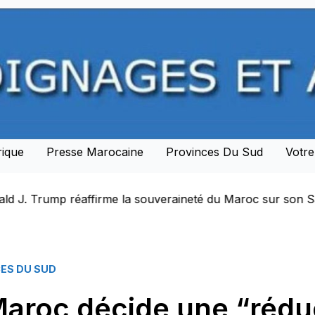
rique
Presse Marocaine
Provinces Du Sud
Votr
ineté du Maroc sur son Sahara et lance une nouvelle ère d
ES DU SUD
aroc décide une “rédu