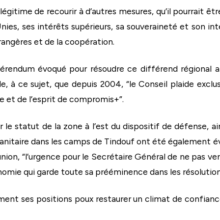
égitime de recourir à d’autres mesures, qu’il pourrait ê
es, ses intérêts supérieurs, sa souveraineté et son intég
angères et de la coopération.
érendum évoqué pour résoudre ce différend régional a é
, à ce sujet, que depuis 2004, “le Conseil plaide excl
me et de l’esprit de compromis+”.
le statut de la zone à l’est du dispositif de défense, ai
manitaire dans les camps de Tindouf ont été également 
union, “l’urgence pour le Secrétaire Général de ne pas ver
onomie qui garde toute sa prééminence dans les résolution
uement ses positions poux restaurer un climat de confia