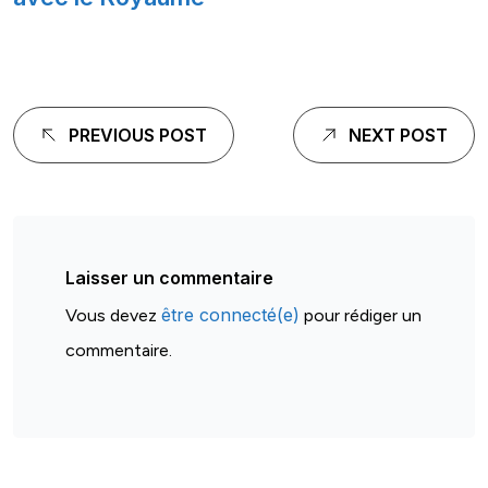
Navigation
PREVIOUS POST
NEXT POST
de
l'article
Laisser un commentaire
être connecté(e)
Vous devez
pour rédiger un
commentaire.