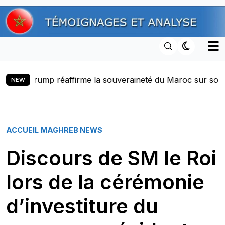
Skip
to
content
ouveraineté du Maroc sur son Sahara et lance une nouvelle
NEW
ACCUEIL
MAGHREB NEWS
Discours de SM le Roi
lors de la cérémonie
d’investiture du