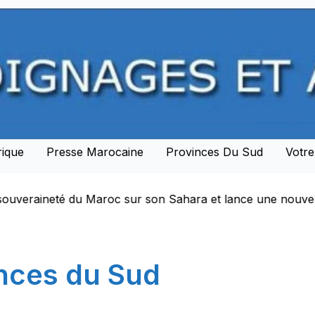
rique
Presse Marocaine
Provinces Du Sud
Votr
ahara et lance une nouvelle ère de partenariat stratégiqu
nces du Sud