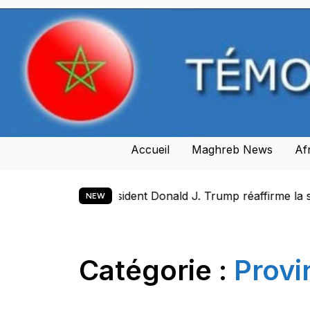
Skip
to
content
Accueil
Maghreb News
Af
ald J. Trump réaffirme la souveraineté du Maroc sur son S
NEW
Catégorie :
Provi