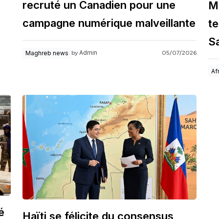
recruté un Canadien pour une
M
campagne numérique malveillante
te
S
Admin
Maghreb news
05/07/2026
by
Af
é
Haïti se félicite du consensus