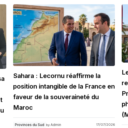
Le
Sahara : Lecornu réaffirme la
sa
re
position intangible de la France en
Pr
faveur de la souveraineté du
t
p
Maroc
du
(
Admin
Provinces du Sud
17/07/2026
by