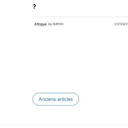
?
Admin
Afrique
01/06/
by
Navigation
Anciens articles
des
articles