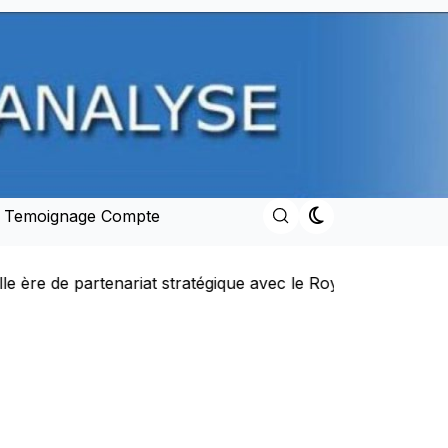
e Temoignage Compte
e avec le Royaume
Discours du Trône adressé par SM M