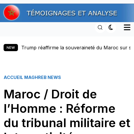
Skip
to
content
 la souveraineté du Maroc sur son Sahara et lance une nou
NEW
ACCUEIL
MAGHREB NEWS
Maroc / Droit de
l’Homme : Réforme
du tribunal militaire et