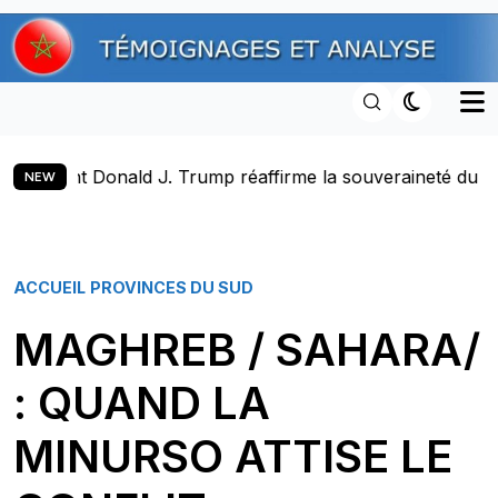
Skip
to
content
onald J. Trump réaffirme la souveraineté du Maroc sur son
NEW
ACCUEIL
PROVINCES DU SUD
MAGHREB / SAHARA/
: QUAND LA
MINURSO ATTISE LE