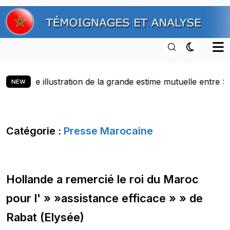
Skip
to
content
ustration de la grande estime mutuelle entre SM le Roi et 
NEW
Catégorie :
Presse Marocaine
Hollande a remercié le roi du Maroc
pour l' » »assistance efficace » » de
Rabat (Elysée)